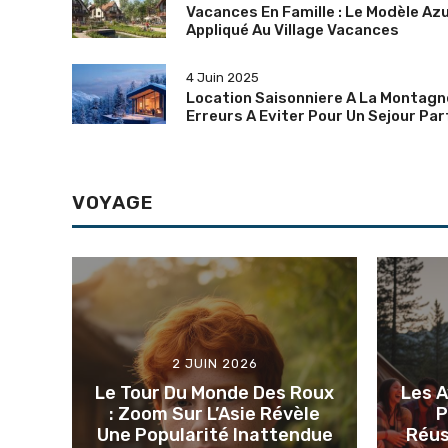
Vacances En Famille : Le Modèle Az
Appliqué Au Village Vacances
4 Juin 2025
Location Saisonniere A La Montagne
Erreurs A Eviter Pour Un Sejour Par
VOYAGE
2 JUIN 2026
Le Tour Du Monde Des Roux
Les 
: Zoom Sur L’Asie Révèle
P
Une Popularité Inattendue
Réus