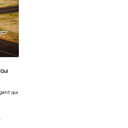
 Qui
igent qui
À