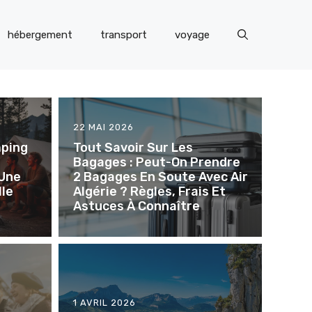
hébergement
transport
voyage
22 MAI 2026
mping
Tout Savoir Sur Les
Bagages : Peut-On Prendre
 Une
2 Bagages En Soute Avec Air
lle
Algérie ? Règles, Frais Et
Astuces À Connaître
1 AVRIL 2026