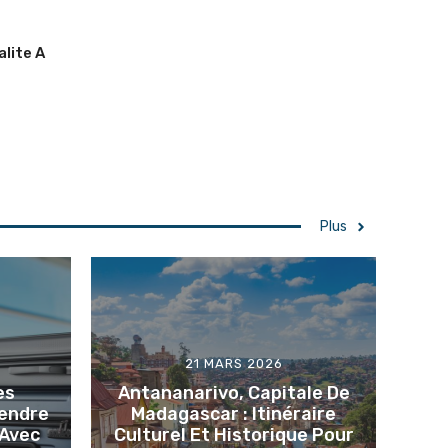
lite A
Plus
21 MARS 2026
es
Antananarivo, Capitale De
rendre
Madagascar : Itinéraire
 Avec
Culturel Et Historique Pour