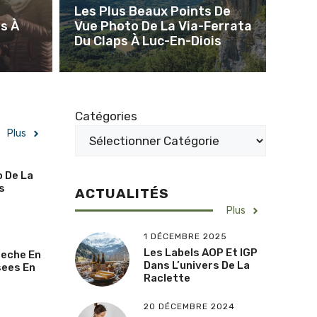
Les Plus Beaux Points De
s À
Vue Photo De La Via-Ferrata
Du Claps À Luc-En-Diois
Catégories
Plus
o De La
s
ACTUALITÉS
Plus
1 DÉCEMBRE 2025
Les Labels AOP Et IGP
Peche En
Dans L’univers De La
sees En
Raclette
20 DÉCEMBRE 2024